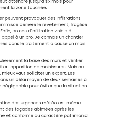
ut attendre jusqu’à six mois pour
ement la zone touchée.
ier peuvent provoquer des infiltrations
’immisce derrière le revêtement, fragilise
in, en cas d’infiltration visible à
re appel à un pro. Je connais un chantier
aines dans le traitement a causé un mois
gulièrement la base des murs et vérifier
er l’apparition de moisissures. Mais au
 mieux vaut solliciter un expert. Les
 dans un délai moyen de deux semaines à
négligeable pour éviter que la situation
gestion des urgences météo est même
ent des façades abîmées après les
igné et conforme au caractère patrimonial