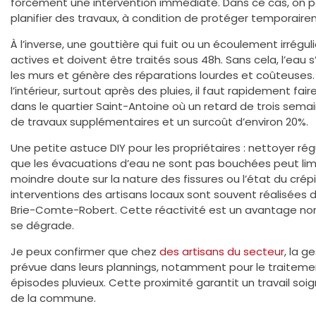
forcément une intervention immédiate. Dans ce cas, on pe
planifier des travaux, à condition de protéger temporair
À l’inverse, une gouttière qui fuit ou un écoulement irrégul
actives et doivent être traités sous 48h. Sans cela, l’eau s
les murs et génère des réparations lourdes et coûteuses. Enf
l’intérieur, surtout après des pluies, il faut rapidement fai
dans le quartier Saint-Antoine où un retard de trois sem
de travaux supplémentaires et un surcoût d’environ 20%.
Une petite astuce DIY pour les propriétaires : nettoyer ré
que les évacuations d’eau ne sont pas bouchées peut limit
moindre doute sur la nature des fissures ou l’état du crépi,
interventions des artisans locaux sont souvent réalisées
Brie-Comte-Robert. Cette réactivité est un avantage non 
se dégrade.
Je peux confirmer que chez
des artisans du secteur
, la 
prévue dans leurs plannings, notamment pour le traitem
épisodes pluvieux. Cette proximité garantit un travail so
de la commune.