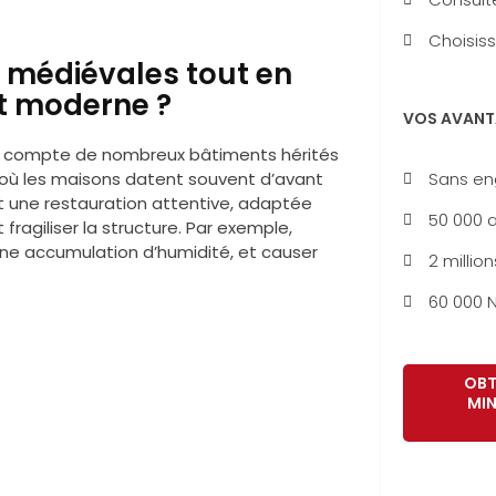
Choisiss
 médiévales tout en
at moderne ?
VOS AVANT
lle compte de nombreux bâtiments hérités
Sans e
où les maisons datent souvent d’avant
 une restauration attentive, adaptée
50 000 a
ragiliser la structure. Par exemple,
ne accumulation d’humidité, et causer
2 million
60 000 N
OBT
MIN