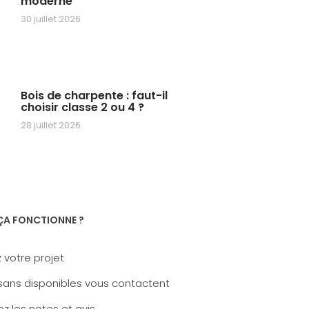
moderne
30 juillet 2026
Bois de charpente : faut-il
choisir classe 2 ou 4 ?
28 juillet 2026
A FONCTIONNE ?
 votre projet
sans disponibles vous contactent
z les notes et avis