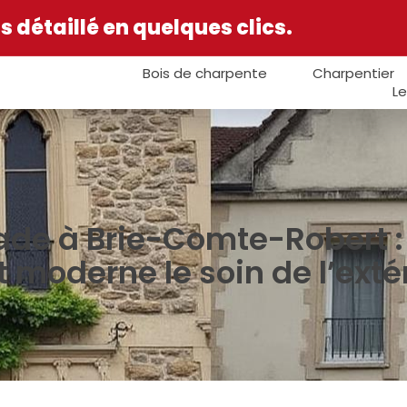
 détaillé en quelques clics.
Bois de charpente
Charpentier
Le
de à Brie-Comte-Robert : e
moderne le soin de l’extéri