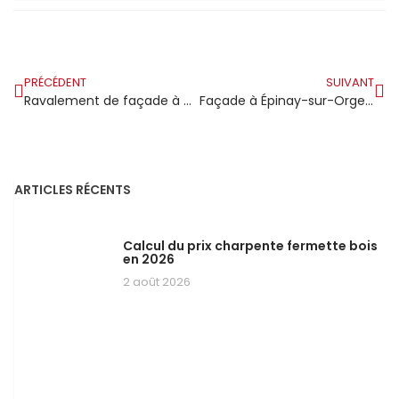
PRÉCÉDENT
SUIVANT
Ravalement de façade à Draveil : comment les propriétaires du bord de l’Essonne protègent leur bien
Façade à Épinay-sur-Orge : ravalement et imperméabilisation le duo qui protège vraiment
ARTICLES RÉCENTS
Calcul du prix charpente fermette bois
en 2026
2 août 2026