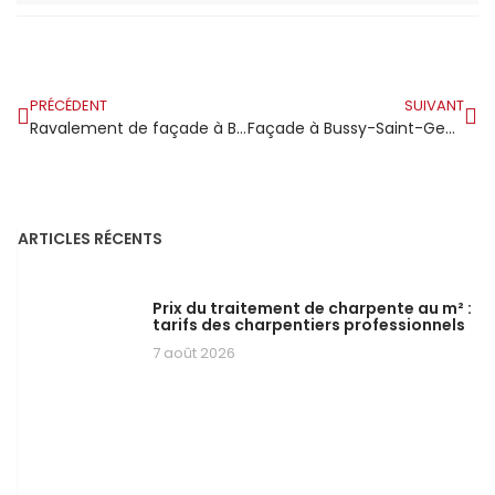
PRÉCÉDENT
SUIVANT
Ravalement de façade à Brie-Comte-Robert : entre histoire médiévale et habitat moderne le soin de l’extérieur fait le lien
Façade à Bussy-Saint-Georges : quand les constructions récentes commencent elles aussi à montrer des signes de fatigue
ARTICLES RÉCENTS
Prix du traitement de charpente au m² :
tarifs des charpentiers professionnels
7 août 2026