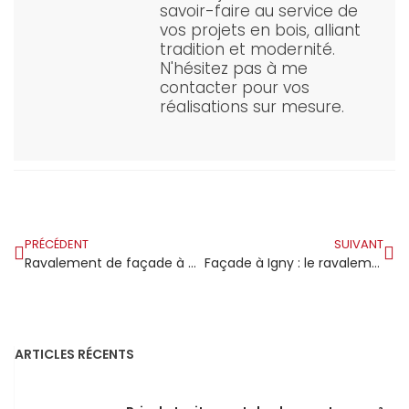
savoir-faire au service de
vos projets en bois, alliant
tradition et modernité.
N'hésitez pas à me
contacter pour vos
réalisations sur mesure.
PRÉCÉDENT
SUIVANT
Ravalement de façade à Gif-sur-Yvette : dans ce pôle scientifique les propriétaires n’improvisent pas
Façade à Igny : le ravalement que les propriétaires choisissent avant de mettre en vente
ARTICLES RÉCENTS