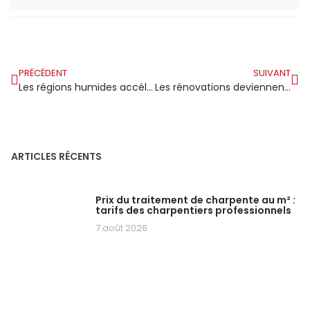
PRÉCÉDENT
SUIVANT
Les régions humides accélèrent le vieillissement du bardage
Les rénovations deviennent plus complexes avec des fermettes
ARTICLES RÉCENTS
Prix du traitement de charpente au m² :
tarifs des charpentiers professionnels
7 août 2026