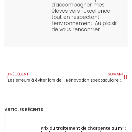
d'accompagner mes
élèves vers l'excellence
tout en respectant
l'environnement. Au plaisir
de vous rencontrer !
PRÉCÉDENT
SUIVANT
Les erreurs à éviter lors de la création d’une charpente pour toit plat
Rénovation spectaculaire : transformation complète de 140m² de charpente et toiture !
ARTICLES RÉCENTS
Prix du traitement de charpente au m² :