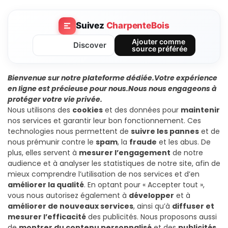
Suivez
CharpenteBois
Ajouter comme
Discover
source préférée
Bienvenue sur notre plateforme dédiée.
Votre expérience
en ligne est précieuse pour nous.
Nous nous engageons à
protéger votre vie privée.
Nous utilisons des
cookies
et des données pour
maintenir
nos services et garantir leur bon fonctionnement. Ces
technologies nous permettent de
suivre les pannes
et de
nous prémunir contre le
spam
, la
fraude
et les abus. De
plus, elles servent à
mesurer l’engagement
de notre
audience et à analyser les statistiques de notre site, afin de
mieux comprendre l’utilisation de nos services et d’en
améliorer la qualité
. En optant pour « Accepter tout »,
vous nous autorisez également à
développer
et à
améliorer de nouveaux services
, ainsi qu’à
diffuser et
mesurer l’efficacité
des publicités. Nous proposons aussi
de
montrer du contenu personnalisé
et des
publicités