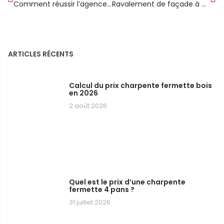
Comment réussir l’agencement d’un magasin pour booster vos ventes ?
Ravalement de façade à Tournan-en-Brie : entre histoire briarde et maisons contemporaines les façades racontent deux époques
ARTICLES RÉCENTS
Calcul du prix charpente fermette bois
en 2026
2 août 2026
Quel est le prix d’une charpente
fermette 4 pans ?
31 juillet 2026