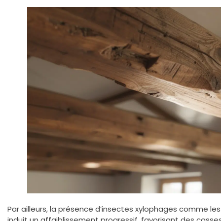
Par ailleurs, la présence d’insectes xylophages comme les
induit un affaiblissement progressif, favorisant des casses