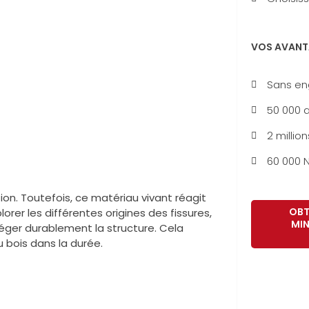
VOS AVANT
Sans e
50 000 a
2 million
60 000 N
ion. Toutefois, ce matériau vivant réagit
OBT
rer les différentes origines des fissures,
MIN
éger durablement la structure. Cela
bois dans la durée.