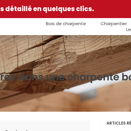
 détaillé en quelques clics.
Bois de charpente
Charpentier
Le
ures dans une charpente b
ARTICLES R