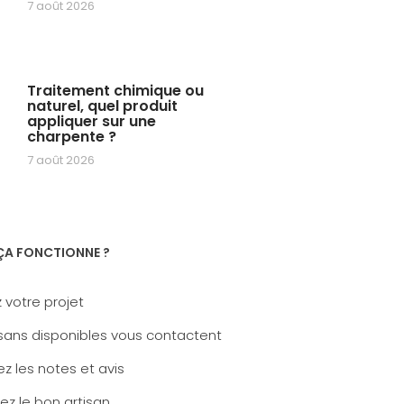
7 août 2026
Traitement chimique ou
naturel, quel produit
appliquer sur une
charpente ?
7 août 2026
A FONCTIONNE ?
 votre projet
sans disponibles vous contactent
z les notes et avis
ez le bon artisan