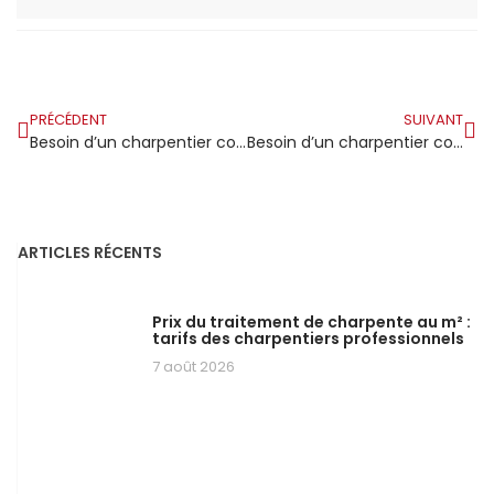
PRÉCÉDENT
SUIVANT
Besoin d’un charpentier couvreur à Toulon ? Découvrez nos services !
Besoin d’un charpentier couvreur dans le 41 ?
ARTICLES RÉCENTS
Prix du traitement de charpente au m² :
tarifs des charpentiers professionnels
7 août 2026