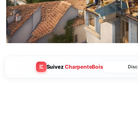
Suivez
CharpenteBois
Disc