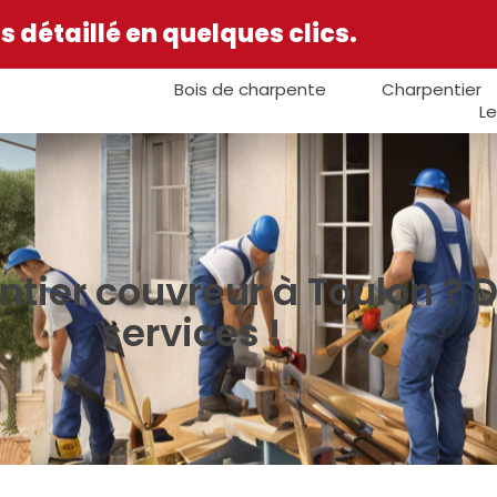
 détaillé en quelques clics.
Bois de charpente
Charpentier
Le
ntier couvreur à Toulon ? 
services !