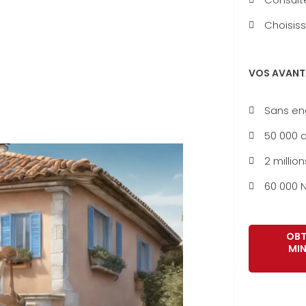
Choisiss
VOS AVANT
Sans e
50 000 a
2 million
60 000 N
OBT
MIN