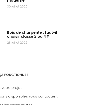
moderne
30 juillet 2026
Bois de charpente : faut-il
choisir classe 2 ou 4 ?
28 juillet 2026
A FONCTIONNE ?
 votre projet
sans disponibles vous contactent
z les notes et avis