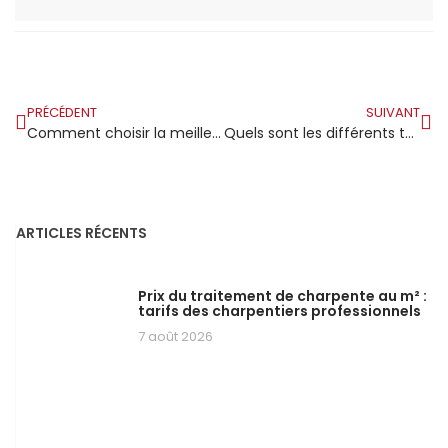
PRÉCÉDENT
SUIVANT
Comment choisir la meilleure entreprise de charpente bois ?
Quels sont les différents types de charpente métallique ?
ARTICLES RÉCENTS
Prix du traitement de charpente au m² :
tarifs des charpentiers professionnels
7 août 2026