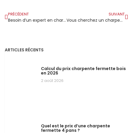
PRÉCÉDENT
SUIVANT
Besoin d’un expert en charpente et couverture à Montpellier ?
Vous cherchez un charpentier couvreur fiable et qualifié dans votre région ?
ARTICLES RÉCENTS
Calcul du prix charpente fermette bois
en 2026
2 août 2026
Quel est le prix d’une charpente
fermette 4 pans ?