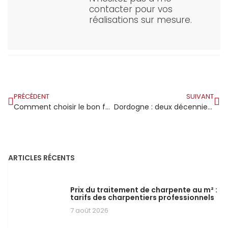
contacter pour vos
réalisations sur mesure.
PRÉCÉDENT
SUIVANT
Comment choisir le bon fabricant de charpente industrielle bois ?
Dordogne : deux décennies au service de la construction en bois
ARTICLES RÉCENTS
Prix du traitement de charpente au m² :
tarifs des charpentiers professionnels
7 août 2026