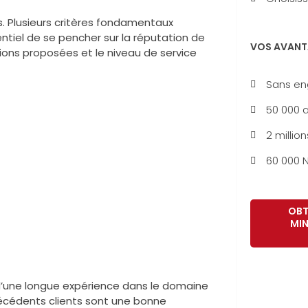
s. Plusieurs critères fondamentaux
entiel de se pencher sur la réputation de
VOS AVANT
utions proposées et le niveau de service
Sans e
50 000 a
2 million
60 000 N
OBT
MIN
 d’une longue expérience dans le domaine
récédents clients sont une bonne