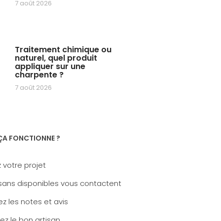
7 août 2026
Traitement chimique ou
naturel, quel produit
appliquer sur une
charpente ?
7 août 2026
A FONCTIONNE ?
 votre projet
sans disponibles vous contactent
z les notes et avis
ez le bon artisan