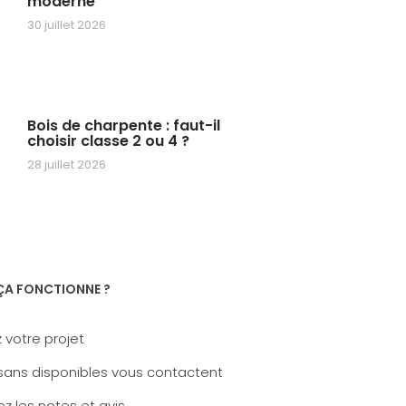
moderne
30 juillet 2026
Bois de charpente : faut-il
choisir classe 2 ou 4 ?
28 juillet 2026
A FONCTIONNE ?
 votre projet
sans disponibles vous contactent
z les notes et avis