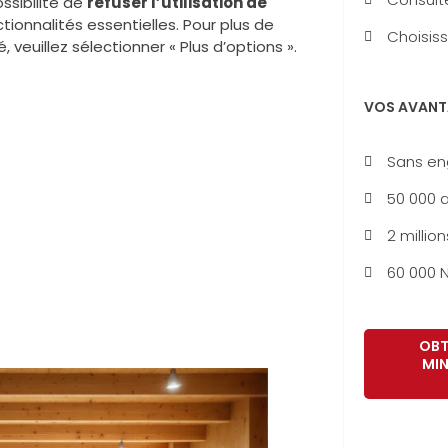
ssibilité de
refuser l’utilisation de
tionnalités essentielles. Pour plus de
Choisiss
 veuillez sélectionner « Plus d’options ».
VOS AVANT
Sans e
50 000 a
2 million
60 000 N
OBT
MIN