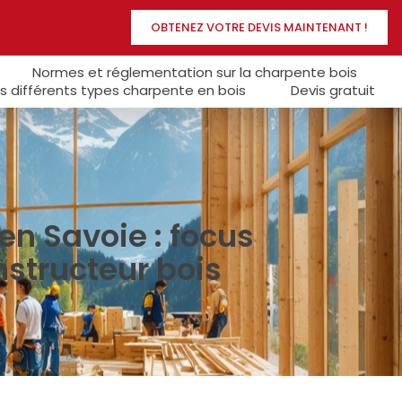
OBTENEZ VOTRE DEVIS MAINTENANT !
Normes et réglementation sur la charpente bois
s différents types charpente en bois
Devis gratuit
en Savoie : focus
nstructeur bois