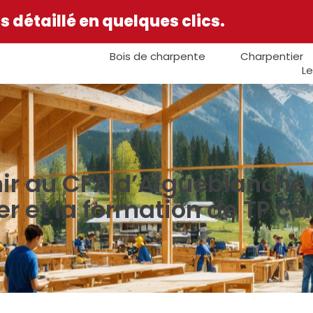
 détaillé en quelques clics.
Bois de charpente
Charpentier
Le
ir au CFA d’Aigueblanche 
er et la formation de TP co