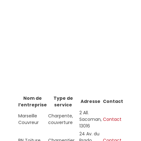
Nom de
Type de
Adresse
Contact
l’entreprise
service
2 All.
Marseille
Charpente,
Sacoman,
Contact
Couvreur
couverture
13016
24 Av. du
BN Toiture
Charpentier
Prado,
Contact