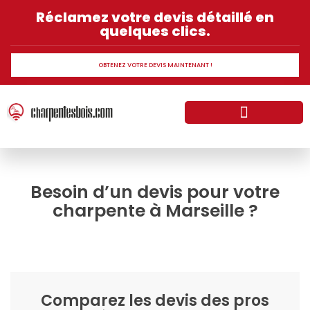
Réclamez votre devis détaillé en
quelques clics.
OBTENEZ VOTRE DEVIS MAINTENANT !
Normes et réglementation sur la charpente bois
Les différents types charpente en bois
Besoin d’un devis pour votre
charpente à Marseille ?
Comparez les devis des pros