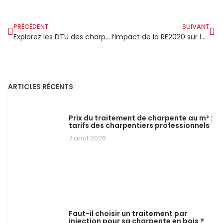
PRÉCÉDENT
SUIVANT
Explorez les DTU des charpentes en bois : le guide incontournable pour vos projets
l’impact de la RE2020 sur la construction en bois : un constat mitigé
ARTICLES RÉCENTS
Prix du traitement de charpente au m² :
tarifs des charpentiers professionnels
7 août 2026
Faut-il choisir un traitement par
injection pour sa charpente en bois ?