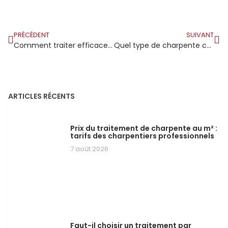
PRÉCÉDENT
SUIVANT
Comment traiter efficacement le bois de charpente ?
Quel type de charpente choisir pour votre maison ?
ARTICLES RÉCENTS
Prix du traitement de charpente au m² :
tarifs des charpentiers professionnels
7 août 2026
Faut-il choisir un traitement par