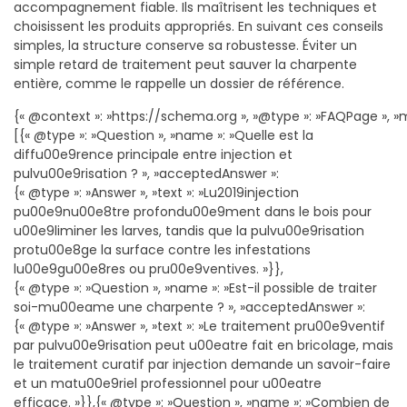
accompagnement fiable. Ils maîtrisent les techniques et
choisissent les produits appropriés. En suivant ces conseils
simples, la structure conserve sa robustesse. Éviter un
simple retard de traitement peut sauver la charpente
entière, comme le rappelle un dossier de référence.
{« @context »: »https://schema.org », »@type »: »FAQPage », »m
[{« @type »: »Question », »name »: »Quelle est la
diffu00e9rence principale entre injection et
pulvu00e9risation ? », »acceptedAnswer »:
{« @type »: »Answer », »text »: »Lu2019injection
pu00e9nu00e8tre profondu00e9ment dans le bois pour
u00e9liminer les larves, tandis que la pulvu00e9risation
protu00e8ge la surface contre les infestations
lu00e9gu00e8res ou pru00e9ventives. »}},
{« @type »: »Question », »name »: »Est-il possible de traiter
soi-mu00eame une charpente ? », »acceptedAnswer »:
{« @type »: »Answer », »text »: »Le traitement pru00e9ventif
par pulvu00e9risation peut u00eatre fait en bricolage, mais
le traitement curatif par injection demande un savoir-faire
et un matu00e9riel professionnel pour u00eatre
efficace. »}},{« @type »: »Question », »name »: »Combien de