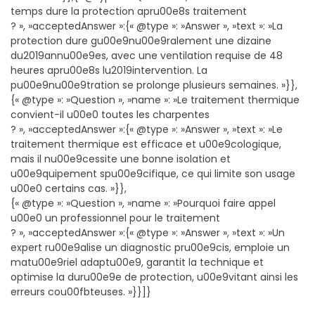
temps dure la protection apru00e8s traitement
? », »acceptedAnswer »:{« @type »: »Answer », »text »: »La
protection dure gu00e9nu00e9ralement une dizaine
du2019annu00e9es, avec une ventilation requise de 48
heures apru00e8s lu2019intervention. La
pu00e9nu00e9tration se prolonge plusieurs semaines. »}},
{« @type »: »Question », »name »: »Le traitement thermique
convient-il u00e0 toutes les charpentes
? », »acceptedAnswer »:{« @type »: »Answer », »text »: »Le
traitement thermique est efficace et u00e9cologique,
mais il nu00e9cessite une bonne isolation et
u00e9quipement spu00e9cifique, ce qui limite son usage
u00e0 certains cas. »}},
{« @type »: »Question », »name »: »Pourquoi faire appel
u00e0 un professionnel pour le traitement
? », »acceptedAnswer »:{« @type »: »Answer », »text »: »Un
expert ru00e9alise un diagnostic pru00e9cis, emploie un
matu00e9riel adaptu00e9, garantit la technique et
optimise la duru00e9e de protection, u00e9vitant ainsi les
erreurs cou00fbteuses. »}}]}