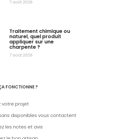
7 août 2026
Traitement chimique ou
naturel, quel produit
appliquer sur une
charpente ?
7 août 2026
A FONCTIONNE ?
 votre projet
sans disponibles vous contactent
z les notes et avis
ez le bon artisan