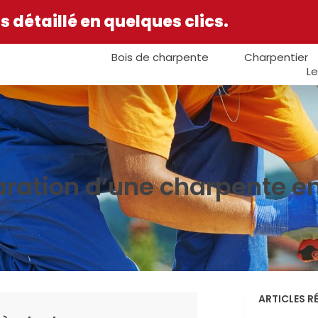
 détaillé en quelques clics.
Bois de charpente
Charpentier
Le
aration d’une charpente e
ARTICLES R