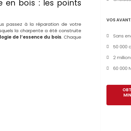
 en bois : les points
VOS AVANT
s passez à la réparation de votre
quels la charpente a été construite
Sans e
logie de l’essence du bois
. Chaque
50 000 a
2 million
60 000 N
OBT
MIN