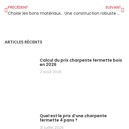
PRÉCÉDENT
SUIVANT
Choisir les bons matériaux pour vos projets de charpente : l’importance d’investir dans des options durables
Une construction robuste part d’une bonne charpente pour soutenir sa structure
ARTICLES RÉCENTS
Calcul du prix charpente fermette bois
en 2026
2 août 2026
Quel est le prix d’une charpente
fermette 4 pans ?
31 juillet 2026