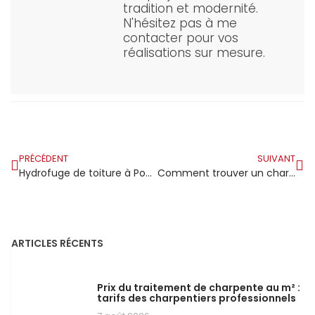
tradition et modernité.
N'hésitez pas à me
contacter pour vos
réalisations sur mesure.
PRÉCÉDENT
SUIVANT
Hydrofuge de toiture à Pontault-Combault : dans ce secteur du 77 les propriétaires adoptent enfin les bons réflexes
Comment trouver un charpentier fiable à Arles ?
ARTICLES RÉCENTS
Prix du traitement de charpente au m² :
tarifs des charpentiers professionnels