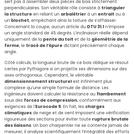
sert pas à assembler deux pièces de bois strictement
perpendiculaires. Son véritable rôle consiste à
trianguler
la structure
en reliant un
arbalétrier
à un
entrait
ou à
un
blochet
, empêchant ainsi la toiture de s’affaisser.
Concernant la coupe, aucun article du
DTU 31.1
n’impose
un angle standard de 45 degrés. L’inclinaison réelle dépend
uniquement de la
pente du toit
et de la
géométrie de la
ferme
, le
tracé de l’épure
dictant précisément chaque
angle.
Côté calculs, la longueur brute de ce bois oblique se résout
certes par Pythagore si on projette ses dimensions sur des
axes orthogonaux. Cependant, le véritable
dimensionnement structurel
est infiniment plus
complexe qu’une simple formule de distance.
Les
ingénieurs doivent calculer la résistance au
flambement
sous des
forces de compression
, conformément aux
exigences de l’
Eurocode 5
.
En fait, les
charges
climatiques
de neige et de vent imposent une vérification
rigoureuse des sections pour éviter toute
rupture brutale
des liaisons
. Un bon charpentier ne se contente jamais de
mesurer, il analyse scientifiquement l’intégralité des efforts