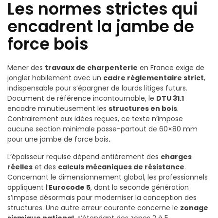
Les normes strictes qui
encadrent la jambe de
force bois
Mener des
travaux de charpenterie
en France exige de
jongler habilement avec un
cadre réglementaire strict
,
indispensable pour s’épargner de lourds litiges futurs.
Document de référence incontournable, le
DTU 31.1
encadre minutieusement les
structures en bois
.
Contrairement aux idées reçues, ce texte n’impose
aucune section minimale passe-partout de 60×80 mm
pour une jambe de force bois
.
L’épaisseur requise dépend entièrement des
charges
réelles
et des
calculs mécaniques de résistance
.
Concernant le dimensionnement global, les professionnels
appliquent l’
Eurocode 5
, dont la seconde génération
s’impose désormais pour moderniser la conception des
structures.
Une autre erreur courante concerne le
zonage
sismique national
, s’étendant des zones 2 à 5.