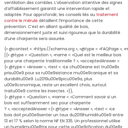
ventilation des combles. L’observation attentive des signes
d’affaiblissement garantit une intervention rapide et
adaptée. Pour approfondir, les conseils liés au
traitement
contre le mérule
détaillent l’importance de cette
prévention. C’est en alliant qualité de bois,
dimensionnement juste et suivi rigoureux que la durabilité
d’une charpente sera assurée.
{« @context »: »https://schema.org », »@type »: »FAQPage », »m
[{« @type »: »Question », »name »: »Quel est le meilleur bois
pour une charpente traditionnelle ? », »acceptedAnswer »:
{« @type »: »Answer », »text »: »Le chu00eane est tru00e8s
prisu00e9 pour sa ru00e9sistance mu00e9canique et sa
durabilitu00e9. Lu2019u00e9picu00e9a, plus
u00e9conomique, reste un excellent choix, surtout
traitu00e9 contre les insectes. »}},
{« @type »: »Question », »name »: »Comment savoir si un
bois est suffisamment sec pour charpente
? », »acceptedAnswer »:{« @type »: »Answer », »text »: »Le
bois doit pru00e9senter un taux du2019humiditu00e9 entre
13 et 17 % selon la norme NF EN 335. Un professionnel utilise
un humidimu00e8tre pour cette vu00e9rification du00e8s