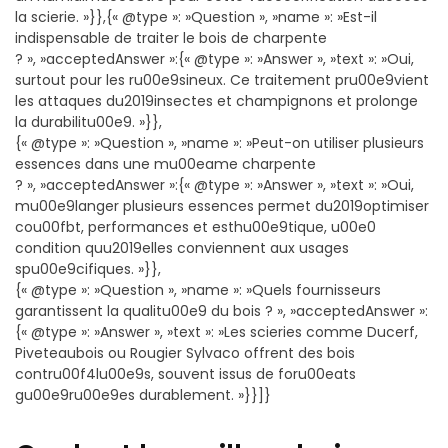
la scierie. »}},{« @type »: »Question », »name »: »Est-il
indispensable de traiter le bois de charpente
? », »acceptedAnswer »:{« @type »: »Answer », »text »: »Oui,
surtout pour les ru00e9sineux. Ce traitement pru00e9vient
les attaques du2019insectes et champignons et prolonge
la durabilitu00e9. »}},
{« @type »: »Question », »name »: »Peut-on utiliser plusieurs
essences dans une mu00eame charpente
? », »acceptedAnswer »:{« @type »: »Answer », »text »: »Oui,
mu00e9langer plusieurs essences permet du2019optimiser
cou00fbt, performances et esthu00e9tique, u00e0
condition quu2019elles conviennent aux usages
spu00e9cifiques. »}},
{« @type »: »Question », »name »: »Quels fournisseurs
garantissent la qualitu00e9 du bois ? », »acceptedAnswer »:
{« @type »: »Answer », »text »: »Les scieries comme Ducerf,
Piveteaubois ou Rougier Sylvaco offrent des bois
contru00f4lu00e9s, souvent issus de foru00eats
gu00e9ru00e9es durablement. »}}]}