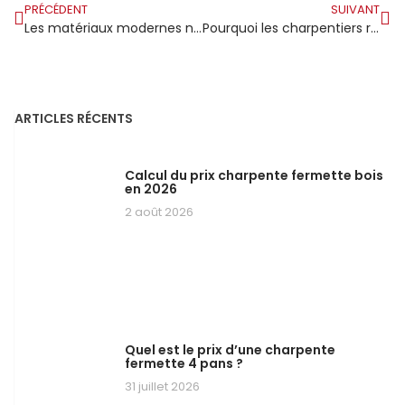
PRÉCÉDENT
SUIVANT
Les matériaux modernes ne conviennent pas à toutes les charpentes
Pourquoi les charpentiers réutilisent davantage le vieux bois ?
ARTICLES RÉCENTS
Calcul du prix charpente fermette bois
en 2026
2 août 2026
Quel est le prix d’une charpente
fermette 4 pans ?
31 juillet 2026