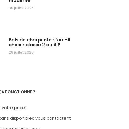
moderne
30 juillet 2026
Bois de charpente : faut-il
choisir classe 2 ou 4 ?
28 juillet 2026
A FONCTIONNE ?
 votre projet
sans disponibles vous contactent
z les notes et avis