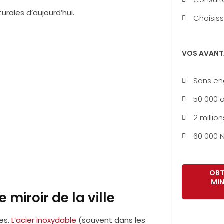
urales d’aujourd’hui.
Choisiss
VOS AVANT
Sans e
50 000 a
2 million
60 000 N
OBT
MIN
 miroir de la ville
des.
L’acier inoxydable
(souvent dans les