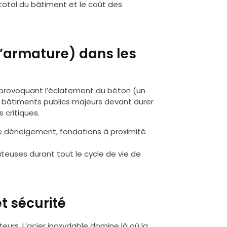
ds total du bâtiment et le coût des
’armature) dans les
er, provoquant l’éclatement du béton (un
 bâtiments publics majeurs devant durer
 critiques.
de déneigement, fondations à proximité
teuses durant tout le cycle de vie de
et sécurité
urs. L’acier inoxydable domine là où la