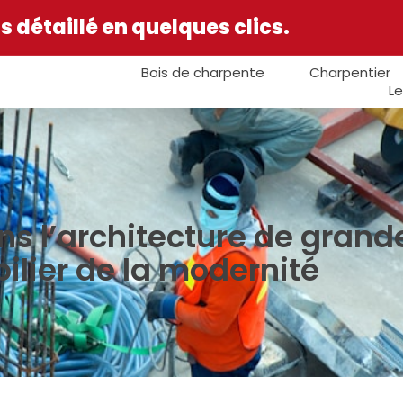
 détaillé en quelques clics.
Bois de charpente
Charpentier
Le
ns l’architecture de grand
pilier de la modernité