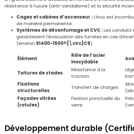
résistance à l’usure (anti-vandalisme) et la sécurité incen
Cages et cabines d’ascenseur :
L’inox est incombu
de manière permanente.
Systèmes de désenfumage et CVC :
Les conduits d
garantissent l’évacuation des fumées en cas d’incen
(environ
$1400-1500^{\circ}C$
).
Rôle de l’acier
Élément
Ava
inoxydable
Résistance à la
Lég
Toitures de stades
traction
imm
Fixations
Abs
Transfert de charges
structurelles
(séc
Façades vitrées
Fixation ponctuelle du
Préc
(rotules)
verre
(ve
Développement durable (Certif