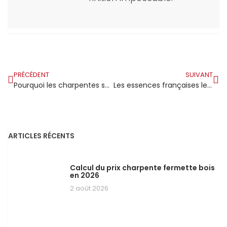
PRÉCÉDENT
SUIVANT
Pourquoi les charpentes souffrent davantage en Bretagne ?
Les essences françaises les plus rentables pour une charpente
ARTICLES RÉCENTS
Calcul du prix charpente fermette bois
en 2026
2 août 2026