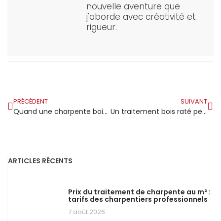
nouvelle aventure que
j'aborde avec créativité et
rigueur.
PRÉCÉDENT
SUIVANT
Quand une charpente bois est trop abîmée pour être réparée
Un traitement bois raté peut ruiner une charpente en quelques mois
ARTICLES RÉCENTS
Prix du traitement de charpente au m² :
tarifs des charpentiers professionnels
7 août 2026