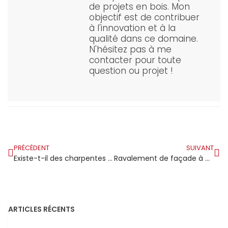
de projets en bois. Mon
objectif est de contribuer
à l'innovation et à la
qualité dans ce domaine.
N'hésitez pas à me
contacter pour toute
question ou projet !
PRÉCÉDENT
SUIVANT
Existe-t-il des charpentes solides sans aucune pièce métallique ?
Ravalement de façade à Annet-sur-Marne : dans ce bourg de Seine-et-Marne l’entretien du bâti est une affaire de propriétaires sérieux
ARTICLES RÉCENTS