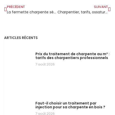
PRÉCÉDENT
SUIVANT
La fermette charpente séduit les constructeurs modernes pour son coût très réduit
Charpentier, tarifs, ossature : le coût en région bois
ARTICLES RÉCENTS
Prix du traitement de charpente au m² :
tarifs des charpentiers professionnels
7 août 2026
Faut-il choisir un traitement par
injection pour sa charpente en bois ?
7 août 2026