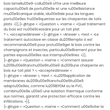
bois lamellu00e9-collu00e9 offre une meilleure
capacitu00e9 de portu00e9e et une ru00e9sistance
mu00e9canique stable, idu00e9ale pour les longues
portu00e9es fru00e9quentes sur les charpentes de toits
plats. »}},{« @type »: »Question », »name »: »Quel traitement
du bois est nu00e9cessaire pour un toit plat
? », »acceptedAnswer »:{« @type »: »Answer », »text »: »Le
traitement autoclave en classe du2019emploi 4 est
recommandu00e9 pour protu00e9ger le bois contre les
champignons et insectes, particuliu00e8rement pour les
parties exposu00e9es aux intempu00e9ries. »}},
{« @type »: »Question », »name »: »Comment assurer
lu2019u00e9tanchu00e9itu00e9 du2019une charpente en
bois sur toit plat ? », »acceptedAnswer »:
{« @type »: »Answer », »text »: »Lu2019application de
membranes du2019u00e9tanchu00e9itu00e9
adaptu00e9es, comme lu2019EPDM ou le PVC,
combinu00e9e u00e0 une isolation thermique conforme
aux normes, garantit une protection efficace contre les
infiltrations. »}},
{« @type »: »Question », »name »: »Comment u00e9viter la