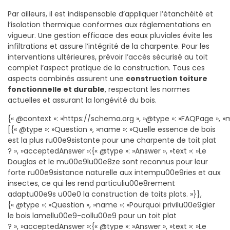
Par ailleurs, il est indispensable d’appliquer l’étanchéité et
l’isolation thermique conformes aux réglementations en
vigueur. Une gestion efficace des eaux pluviales évite les
infiltrations et assure l’intégrité de la charpente. Pour les
interventions ultérieures, prévoir l’accès sécurisé au toit
complet l’aspect pratique de la construction. Tous ces
aspects combinés assurent une
construction toiture
fonctionnelle et durable
, respectant les normes
actuelles et assurant la longévité du bois.
{« @context »: »https://schema.org », »@type »: »FAQPage », »m
[{« @type »: »Question », »name »: »Quelle essence de bois
est la plus ru00e9sistante pour une charpente de toit plat
? », »acceptedAnswer »:{« @type »: »Answer », »text »: »Le
Douglas et le mu00e9lu00e8ze sont reconnus pour leur
forte ru00e9sistance naturelle aux intempu00e9ries et aux
insectes, ce qui les rend particuliu00e8rement
adaptu00e9s u00e0 la construction de toits plats. »}},
{« @type »: »Question », »name »: »Pourquoi privilu00e9gier
le bois lamellu00e9-collu00e9 pour un toit plat
? », »acceptedAnswer »:{« @type »: »Answer », »text »: »Le