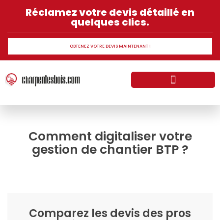
Réclamez votre devis détaillé en
quelques clics.
OBTENEZ VOTRE DEVIS MAINTENANT !
Normes et réglementation sur la charpente bois
Les différents types charpente en bois
Comment digitaliser votre
gestion de chantier BTP ?
Comparez les devis des pros