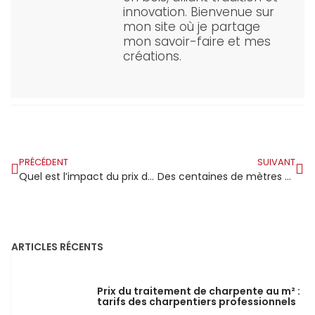
innovation. Bienvenue sur
mon site où je partage
mon savoir-faire et mes
créations.
PRÉCÉDENT
SUIVANT
Quel est l’impact du prix du bois de charpente sur le secteur de la construction ?
Des centaines de mètres cubes de bois en route vers un complexe hôtelier à Bora-Bora pour la construction des charpentes
ARTICLES RÉCENTS
Prix du traitement de charpente au m² :
tarifs des charpentiers professionnels