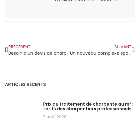
PRÉCÉDENT
SUIVANT
Besoin d’un devis de charpentier à Nantes ?
Un nouveau complexe sportif et culturel voit le jour à Cormontreuil, près de Reims
ARTICLES RÉCENTS
Prix du traitement de charpente au m² :
tarifs des charpentiers professionnels
7 août 2026