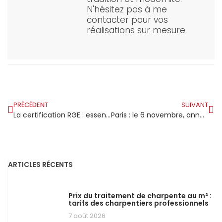
N'hésitez pas à me
contacter pour vos
réalisations sur mesure.
PRÉCÉDENT
SUIVANT
La certification RGE : essentielle pour les professionnels de la charpente
Paris : le 6 novembre, annonce des membres du jury pour le prix national de la construction bois
ARTICLES RÉCENTS
Prix du traitement de charpente au m² :
tarifs des charpentiers professionnels
7 août 2026