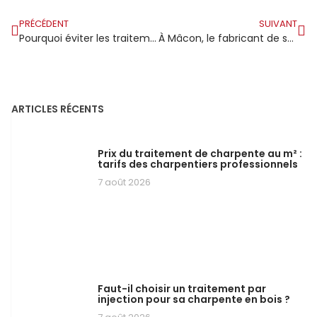
PRÉCÉDENT
SUIVANT
Pourquoi éviter les traitements à base de pentachlorophénol ou de lindane ?
À Mâcon, le fabricant de structures en bois Vouillon conquiert le marché du secteur tertiaire
ARTICLES RÉCENTS
Prix du traitement de charpente au m² :
tarifs des charpentiers professionnels
7 août 2026
Faut-il choisir un traitement par
injection pour sa charpente en bois ?