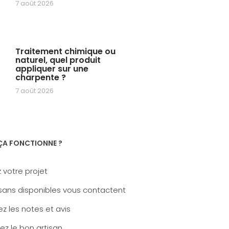
7 août 2026
Traitement chimique ou
naturel, quel produit
appliquer sur une
charpente ?
7 août 2026
A FONCTIONNE ?
 votre projet
sans disponibles vous contactent
z les notes et avis
ez le bon artisan