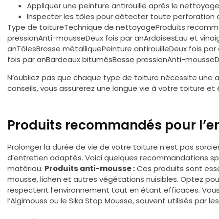
Appliquer une peinture antirouille après le nettoyag
Inspecter les tôles pour détecter toute perforation 
Type de toitureTechnique de nettoyageProduits recom
pressionAnti-mousseDeux fois par anArdoisesEau et vinai
anTôlesBrosse métalliquePeinture antirouilleDeux fois p
fois par anBardeaux bitumésBasse pressionAnti-mousseDe
N’oubliez pas que chaque type de toiture nécessite une a
conseils, vous assurerez une longue vie à votre toiture et
Produits recommandés pour l’ent
Prolonger la durée de vie de votre toiture n’est pas sorcier. 
d’entretien adaptés. Voici quelques recommandations sp
matériau.
Produits anti-mousse :
Ces produits sont essen
mousse, lichen et autres végétations nuisibles. Optez po
respectent l’environnement tout en étant efficaces. Vous
l’Algimouss ou le Sika Stop Mousse, souvent utilisés par le