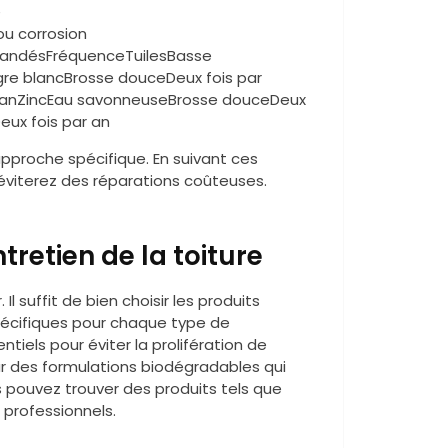
e
ou corrosion
mandésFréquenceTuilesBasse
gre blancBrosse douceDeux fois par
ar anZincEau savonneuseBrosse douceDeux
ux fois par an
pproche spécifique. En suivant ces
 éviterez des réparations coûteuses.
retien de la toiture
Il suffit de bien choisir les produits
écifiques pour chaque type de
tiels pour éviter la prolifération de
ur des formulations biodégradables qui
 pouvez trouver des produits tels que
s professionnels.