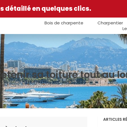
 détaillé en quelques clics.
Bois de charpente
Charpentier
Le
enir sa toiture tout au l
ARTICLES R