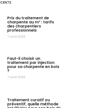
ÉCENTS
Prix du traitement de
charpente au m² : tarifs
des charpentiers
professionnels
7 août 2026
Faut-il choisir un
traitement par injection
pour sa charpente en bois
?
7 août 2026
Traitement curatif ou
préventif, quelle méthode