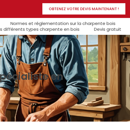
OBTENEZ VOTRE DEVIS MAINTENANT !
Normes et réglementation sur la charpente bois
s différents types charpente en bois
Devis gratuit
pécialiste en