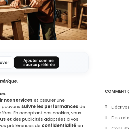
Ajouter comme
over
source préférée
mérique.
COMMENT Ç
es.
r nos services
et assurer une
us pouvons
suivre les performances
de
Décrivez
offres. En acceptant nos cookies, vous
Des arti
nus
et des publicités adaptées à vos
r vos préférences de
confidentialité
en
Consulte