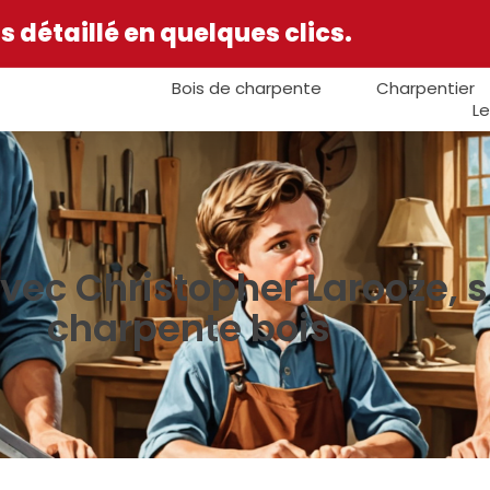
 détaillé en quelques clics.
Bois de charpente
Charpentier
Le
avec Christopher Larooze, s
charpente bois