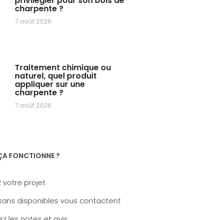
privilégier pour son bois de
charpente ?
7 août 2026
Traitement chimique ou
naturel, quel produit
appliquer sur une
charpente ?
7 août 2026
A FONCTIONNE ?
 votre projet
sans disponibles vous contactent
z les notes et avis