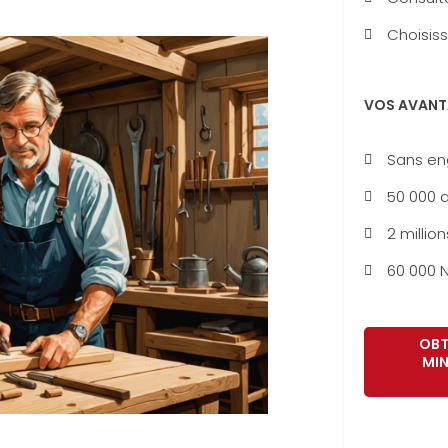
Choisiss
VOS AVANT
Sans e
50 000 a
2 million
60 000 N
OBT
MIN