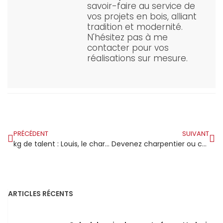
savoir-faire au service de
vos projets en bois, alliant
tradition et modernité.
N'hésitez pas à me
contacter pour vos
réalisations sur mesure.
PRÉCÉDENT
SUIVANT
kg de talent : Louis, le charpentier qui aspire à former l’élite des apprentis en France
Devenez charpentier ou constructeur bois au CFA d’Aigueblanche en Savoie : construire votre avenir
ARTICLES RÉCENTS