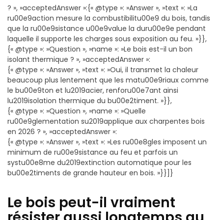
? », »acceptedAnswer »:{« @type »: »Answer », »text »: »La
ru00e9action mesure la combustibilitu00e9 du bois, tandis
que la ru00e9sistance u00e9value la duru00e9e pendant
laquelle il supporte les charges sous exposition au feu. »}},
{« @type »: »Question », »name »: »Le bois est-il un bon
isolant thermique ? », »acceptedAnswer »:
{« @type »: »Answer », »text »: »Oui, il transmet la chaleur
beaucoup plus lentement que les matu00e9riaux comme
le bu00e9ton et lu2019acier, renforu00e7ant ainsi
lu2019isolation thermique du bu00e2timent. »}},
{« @type »: »Question », »name »: »Quelle
ru00e9glementation su2019applique aux charpentes bois
en 2026 ? », »acceptedAnswer »:
{« @type »: »Answer », »text »: »Les ru00e8gles imposent un
minimum de ru00e9sistance au feu et parfois un
systu00e8me du2019extinction automatique pour les
bu00e2timents de grande hauteur en bois. »}}]}
Le bois peut-il vraiment
résister aussi longtemps au