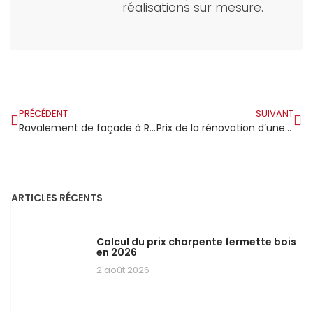
réalisations sur mesure.
PRÉCÉDENT
SUIVANT
Ravalement de façade à Ris-Orangis : dans cette ville en mutation l’extérieur de sa maison dit beaucoup
Prix de la rénovation d’une charpente bois
ARTICLES RÉCENTS
Calcul du prix charpente fermette bois
en 2026
2 août 2026