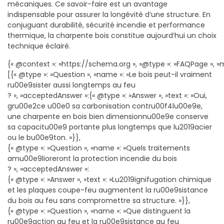
mécaniques. Ce savoir-faire est un avantage
indispensable pour assurer la longévité d’une structure. En
conjuguant durabilité, sécurité incendie et performance
thermique, la charpente bois constitue aujourd’hui un choix
technique éclairé.
{« @context »: »https://schema.org », »@type »: »FAQPage », »m
[{« @type »: »Question », »name »: »Le bois peut-il vraiment
ru00e9sister aussi longtemps au feu
? », »acceptedAnswer »:{« @type »: »Answer », »text »: »Oui,
gru00e2ce u00e0 sa carbonisation contru00f4lu00e9e,
une charpente en bois bien dimensionnu00e9e conserve
sa capacitu00e9 portante plus longtemps que lu2019acier
ou le bu00e9ton. »}},
{« @type »: »Question », »name »: »Quels traitements
amu00e9lioreront la protection incendie du bois
? », »acceptedAnswer »:
{« @type »: »Answer », »text »: »Lu2019ignifugation chimique
et les plaques coupe-feu augmentent la ru00e9sistance
du bois au feu sans compromettre sa structure. »}},
{« @type »: »Question », »name »: »Que distinguent la
ru00e9action au feu et la ru00e9sistance au feu