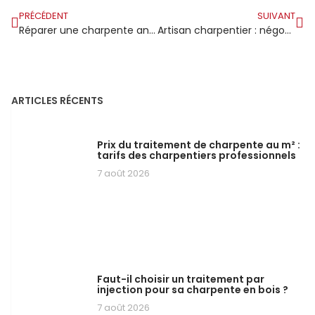
PRÉCÉDENT
SUIVANT
Réparer une charpente ancienne sans tout démonter
Artisan charpentier : négocier sans tirer le travail vers le bas
ARTICLES RÉCENTS
Prix du traitement de charpente au m² :
tarifs des charpentiers professionnels
7 août 2026
Faut-il choisir un traitement par
injection pour sa charpente en bois ?
7 août 2026