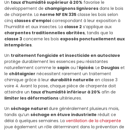
Un
taux d’humidité supérieur à 20%
favorise le
développement de
champignons lignivores
dans le bois
de charpente. La
norme NF EN 335
classe les bois selon
cinq
classes d’emploi
correspondant à leur exposition à
l’humidité et aux insectes. La
classe 2
s’applique aux
charpentes traditionnelles abritées
, tandis que la
classe 3
concerne les bois
exposés ponctuellement aux
intempéries
.
Un
traitement fongicide et insecticide en autoclave
protège durablement les essences peu résistantes
naturellement comme le
sapin
ou l’
épicéa
. Le
Douglas
et
le
châtaignier
nécessitent rarement un traitement
chimique grâce à leur
durabilité naturelle
en classe 3
voire 4. Avant la pose, chaque pièce de charpente doit
atteindre un
taux d’humidité inférieur à 20%
afin de
limiter les déformations
ultérieures.
Un
séchage naturel
dure généralement plusieurs mois,
tandis qu’un
séchage en étuve industrielle
réduit ce
délai à quelques semaines. La
ventilation de la charpente
joue également un rôle déterminant dans la prévention de