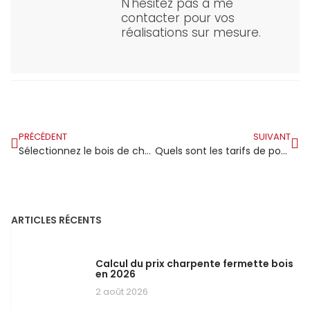
N'hésitez pas à me
contacter pour vos
réalisations sur mesure.
PRÉCÉDENT
SUIVANT
Sélectionnez le bois de charpente Brico Dépôt pour des constructions robustes
Quels sont les tarifs de pose d’une charpente en 2026 ?
ARTICLES RÉCENTS
Calcul du prix charpente fermette bois
en 2026
2 août 2026