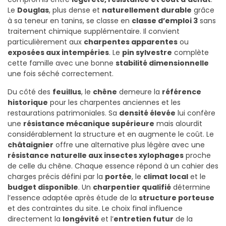
Le
Douglas
, plus dense et
naturellement durable
grâce
à sa teneur en tanins, se classe en
classe d’emploi 3
sans
traitement chimique supplémentaire. Il convient
particulièrement aux
charpentes apparentes
ou
exposées aux intempéries
. Le
pin sylvestre
complète
cette famille avec une bonne
stabilité dimensionnelle
une fois séché correctement.
Du côté des
feuillus
, le
chêne
demeure la
référence
historique
pour les charpentes anciennes et les
restaurations patrimoniales. Sa
densité élevée
lui confère
une
résistance mécanique supérieure
mais alourdit
considérablement la structure et en augmente le coût. Le
châtaignier
offre une alternative plus légère avec une
résistance naturelle aux insectes xylophages
proche
de celle du chêne. Chaque essence répond à un cahier des
charges précis défini par la
portée
, le
climat local
et le
budget disponible
. Un
charpentier qualifié
détermine
l’essence adaptée après étude de la
structure porteuse
et des contraintes du site. Le choix final influence
directement la
longévité
et l’
entretien futur
de la