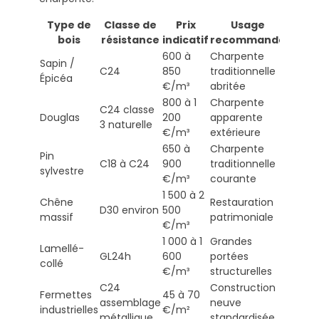
Type de
Classe de
Prix
Usage
bois
résistance
indicatif
recommandé
600 à
Charpente
Sapin /
C24
850
traditionnelle
Épicéa
€/m³
abritée
800 à 1
Charpente
C24 classe
Douglas
200
apparente
3 naturelle
€/m³
extérieure
650 à
Charpente
Pin
C18 à C24
900
traditionnelle
sylvestre
€/m³
courante
1 500 à 2
Chêne
Restauration
D30 environ
500
massif
patrimoniale
€/m³
1 000 à 1
Grandes
Lamellé-
GL24h
600
portées
collé
€/m³
structurelles
C24
Construction
Fermettes
45 à 70
assemblage
neuve
industrielles
€/m²
métallique
standardisée