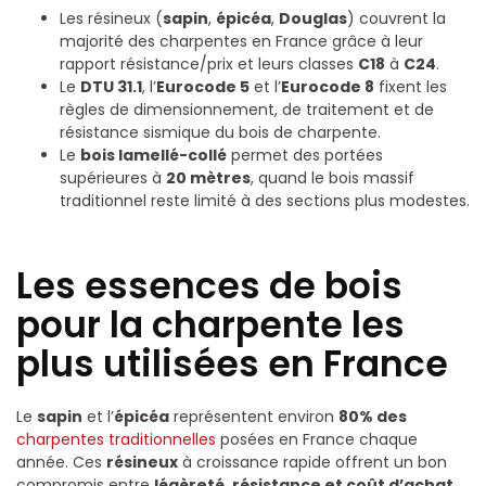
Les résineux (
sapin
,
épicéa
,
Douglas
) couvrent la
majorité des charpentes en France grâce à leur
rapport résistance/prix et leurs classes
C18
à
C24
.
Le
DTU 31.1
, l’
Eurocode 5
et l’
Eurocode 8
fixent les
règles de dimensionnement, de traitement et de
résistance sismique du bois de charpente.
Le
bois lamellé-collé
permet des portées
supérieures à
20 mètres
, quand le bois massif
traditionnel reste limité à des sections plus modestes.
Les essences de bois
pour la charpente les
plus utilisées en France
Le
sapin
et l’
épicéa
représentent environ
80% des
charpentes traditionnelles
posées en France chaque
année. Ces
résineux
à croissance rapide offrent un bon
compromis entre
légèreté, résistance et coût d’achat
.