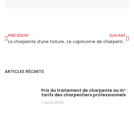
PRÉCÉDENT
SUIVANT
La charpente d’une toiture en bois en pente
Le capricorne de charpente : qui est-il et comment s’en débarrasser ?
ARTICLES RÉCENTS
Prix du traitement de charpente au m² :
tarifs des charpentiers professionnels
7 août 2026