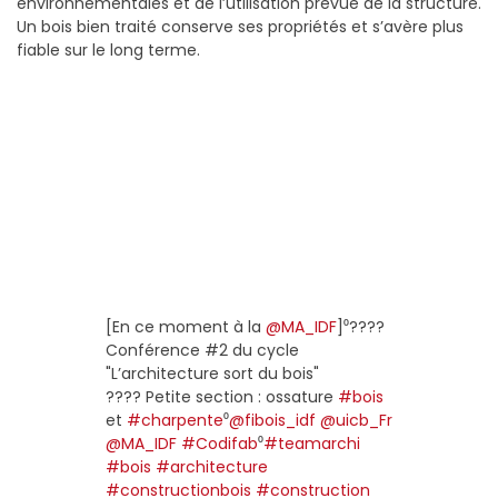
environnementales et de l’utilisation prévue de la structure.
Un bois bien traité conserve ses propriétés et s’avère plus
fiable sur le long terme.
[En ce moment à la
@MA_IDF
]⁰????️
Conférence #2 du cycle
"L’architecture sort du bois"
???? Petite section : ossature
#bois
et
#charpente
⁰
@fibois_idf
@uicb_Fr
@MA_IDF
#Codifab
⁰
#teamarchi
#bois
#architecture
#constructionbois
#construction