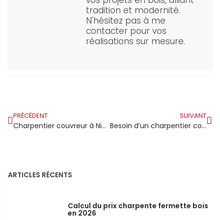
vos projets en bois, alliant
tradition et modernité.
N'hésitez pas à me
contacter pour vos
réalisations sur mesure.
PRÉCÉDENT
SUIVANT
Charpentier couvreur à Nice : expert en toiture sur la Côte d’Azur
Besoin d’un charpentier couvreur à Agen? Découvrez nos meilleurs conseils!
ARTICLES RÉCENTS
Calcul du prix charpente fermette bois
en 2026