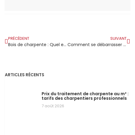
PRÉCÉDENT
SUIVANT
Bois de charpente : Quel est le bois idéal en 3 lettres ?
Comment se débarrasser des mites de bois dans la charpente ?
ARTICLES RÉCENTS
Prix du traitement de charpente au m² :
tarifs des charpentiers professionnels
7 août 2026