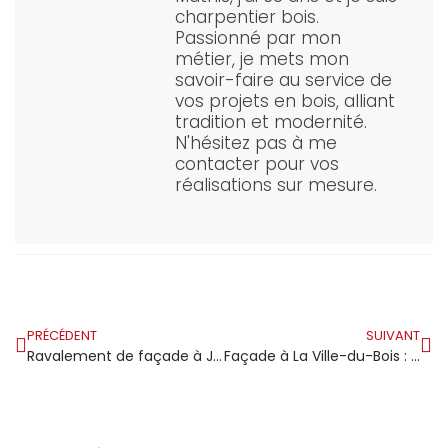
charpentier bois.
Passionné par mon
métier, je mets mon
savoir-faire au service de
vos projets en bois, alliant
tradition et modernité.
N'hésitez pas à me
contacter pour vos
réalisations sur mesure.
PRÉCÉDENT
SUIVANT
Ravalement de façade à Juvisy-sur-Orge : quand entretien extérieur rime avec fierté du quartier
Façade à La Ville-du-Bois : ravalement soigné dans un cadre pavillonnaire qui valorise chaque détail