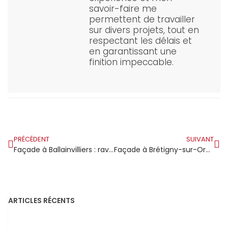
savoir-faire me
permettent de travailler
sur divers projets, tout en
respectant les délais et
en garantissant une
finition impeccable.
PRÉCÉDENT
SUIVANT
Façade à Ballainvilliers : ravalement discret mais efficace pour cette commune résidentielle calme
Façade à Brétigny-sur-Orge : ravalement soigné ou isolation extérieure le choix qui change tout
ARTICLES RÉCENTS