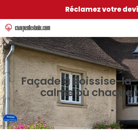
Réclamez votre devis
Façade à Boissise-la
calme où chaque m