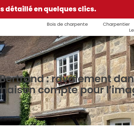
 détaillé en quelques clics.
Bois de charpente
Charpentier
Le
-Bertrand : ravalement d
aison compte pour l’imag