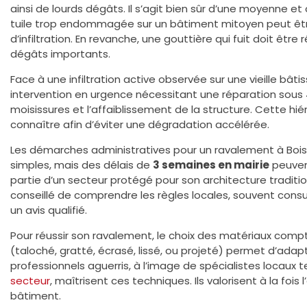
ainsi de lourds dégâts. Il s’agit bien sûr d’une moyenne et 
tuile trop endommagée sur un bâtiment mitoyen peut être 
d’infiltration. En revanche, une gouttière qui fuit doit êtr
dégâts importants.
Face à une infiltration active observée sur une vieille bâtis
intervention en urgence nécessitant une réparation sous 4
moisissures et l’affaiblissement de la structure. Cette hi
connaître afin d’éviter une dégradation accélérée.
Les démarches administratives pour un ravalement à Boi
simples, mais des délais de
3 semaines en mairie
peuven
partie d’un secteur protégé pour son architecture tradition
conseillé de comprendre les règles locales, souvent consul
un avis qualifié.
Pour réussir son ravalement, le choix des matériaux compt
(taloché, gratté, écrasé, lissé, ou projeté) permet d’ada
professionnels aguerris, à l’image de spécialistes locaux 
secteur
, maîtrisent ces techniques. Ils valorisent à la foi
bâtiment.