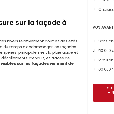
Choisiss
ure sur la façade à
VOS AVANT
Sans e
des hivers relativement doux et des étés
age du temps d’endommager les façades.
50 000 a
empéries, principalement la pluie acide et
, décollements d’enduit, et traces de
2 million
visibles sur les façades viennent de
60 000 N
OBT
MIN