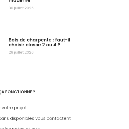
moderne
30 juillet 2026
Bois de charpente : faut-il
choisir classe 2 ou 4 ?
28 juillet 2026
A FONCTIONNE ?
 votre projet
sans disponibles vous contactent
z les notes et avis