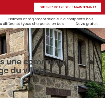
OBTENEZ VOTRE DEVIS MAINTENANT !
Normes et réglementation sur la charpente bois
s différents types charpente en bois
Devis gratuit
ans une commune
e du village