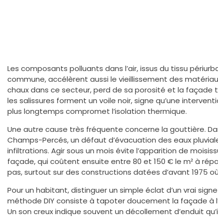
Les composants polluants dans l’air, issus du tissu périurb
commune, accélèrent aussi le vieillissement des matéria
chaux dans ce secteur, perd de sa porosité et la façade te
les salissures forment un voile noir, signe qu’une interven
plus longtemps compromet l’isolation thermique.
Une autre cause très fréquente concerne la gouttière. Da
Champs-Percés, un défaut d’évacuation des eaux pluviale
infiltrations. Agir sous un mois évite l’apparition de mois
façade, qui coûtent ensuite entre 80 et 150 € le m² à ré
pas, surtout sur des constructions datées d’avant 1975 où
Pour un habitant, distinguer un simple éclat d’un vrai sign
méthode DIY consiste à tapoter doucement la façade à l’
Un son creux indique souvent un décollement d’enduit qu’i