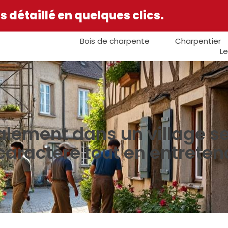
 détaillé en quelques clics.
Bois de charpente
Charpentier
Le
valement dans un village 
caractère tout en entreten