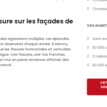
Choisiss
ure sur les façades de
VOS AVANT
Sans e
 des agressions multiples. Les épisodes
ons observées chaque année. À Montry,
50 000 a
 les fissures horizontales et verticales
igue. Ces fissures, une fois franches,
2 million
 un mur en pierre ancienne affichait des
avancé.
60 000 N
OBT
MIN