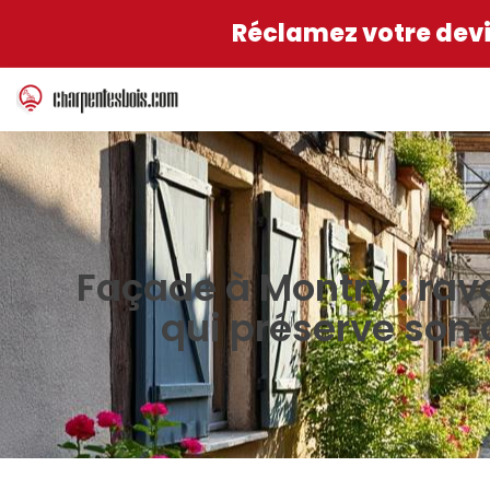
Réclamez votre devis
Façade à Montry : ra
qui préserve son 