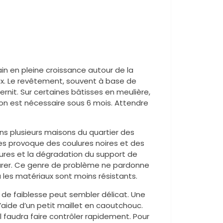
ain en pleine croissance autour de la
ux. Le revêtement, souvent à base de
rnit. Sur certaines bâtisses en meulière,
tion est nécessaire sous 6 mois. Attendre
ns plusieurs maisons du quartier des
s provoque des coulures noires et des
issures et la dégradation du support de
parer. Ce genre de problème ne pardonne
 les matériaux sont moins résistants.
e de faiblesse peut sembler délicat. Une
aide d’un petit maillet en caoutchouc.
l faudra faire contrôler rapidement. Pour