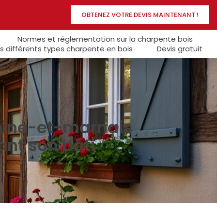
OBTENEZ VOTRE DEVIS MAINTENANT !
Normes et réglementation sur la charpente bois
s différents types charpente en bois
Devis gratuit
seine-et-marnais
ant son bâti