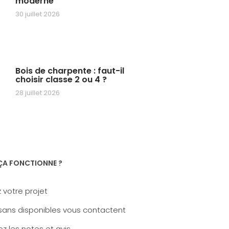
moderne
30 juillet 2026
Bois de charpente : faut-il
choisir classe 2 ou 4 ?
28 juillet 2026
A FONCTIONNE ?
 votre projet
sans disponibles vous contactent
z les notes et avis