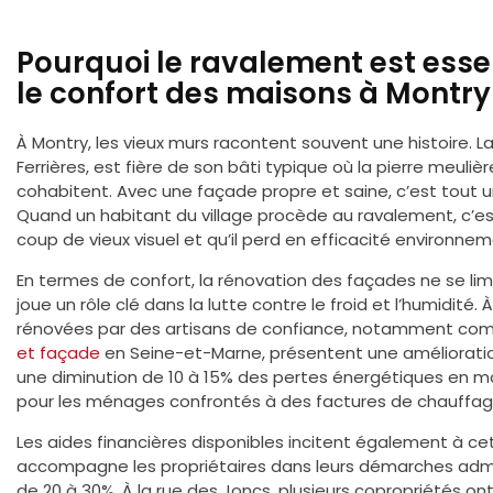
Pourquoi le ravalement est essen
le confort des maisons à Montry
À Montry, les vieux murs racontent souvent une histoire. 
Ferrières, est fière de son bâti typique où la pierre meuliè
cohabitent. Avec une façade propre et saine, c’est tout un
Quand un habitant du village procède au ravalement, c’es
coup de vieux visuel et qu’il perd en efficacité environnem
En termes de confort, la rénovation des façades ne se lim
joue un rôle clé dans la lutte contre le froid et l’humidité.
rénovées par des artisans de confiance, notamment com
et façade
en Seine-et-Marne, présentent une amélioration 
une diminution de 10 à 15% des pertes énergétiques en 
pour les ménages confrontés à des factures de chauffag
Les aides financières disponibles incitent également à cet 
accompagne les propriétaires dans leurs démarches admini
de 20 à 30%. À la rue des Joncs, plusieurs copropriétés 