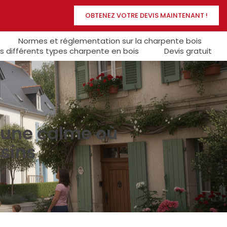
OBTENEZ VOTRE DEVIS MAINTENANT !
Normes et réglementation sur la charpente bois
s différents types charpente en bois
Devis gratuit
mune calme où
sins