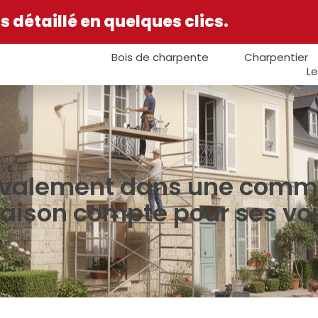
 détaillé en quelques clics.
Bois de charpente
Charpentier
Le
ravalement dans une com
ison compte pour ses voi