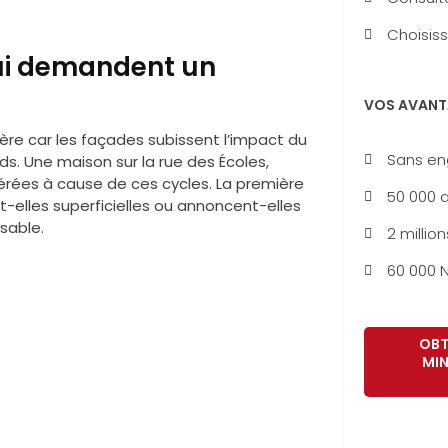
Choisiss
qui demandent un
VOS AVANT
ière car les façades subissent l’impact du
Sans e
ds. Une maison sur la rue des Écoles,
dérées à cause de ces cycles. La première
50 000 a
t-elles superficielles ou annoncent-elles
sable.
2 million
60 000 N
OBT
MIN