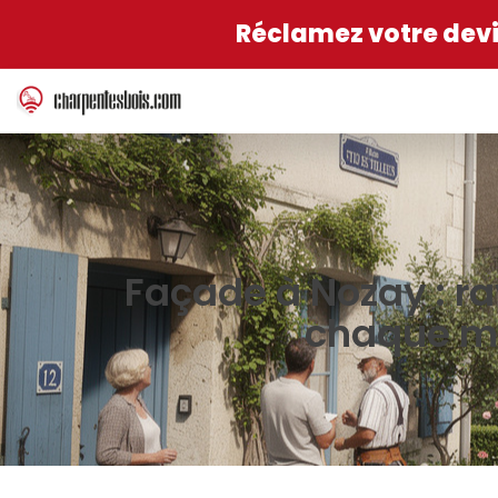
Réclamez votre devis
Façade à Nozay : 
chaque ma