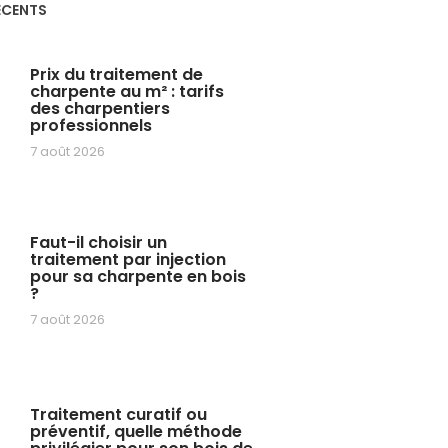
ÉCENTS
Prix du traitement de
charpente au m² : tarifs
des charpentiers
professionnels
7 août 2026
Faut-il choisir un
traitement par injection
pour sa charpente en bois
?
7 août 2026
Traitement curatif ou
préventif, quelle méthode