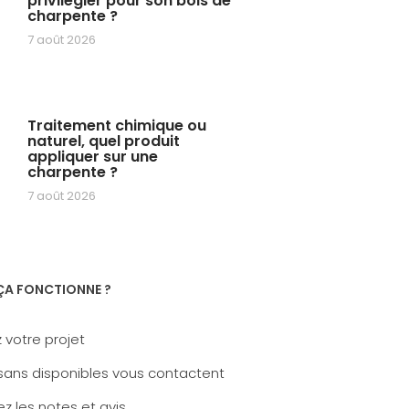
privilégier pour son bois de
charpente ?
7 août 2026
Traitement chimique ou
naturel, quel produit
appliquer sur une
charpente ?
7 août 2026
A FONCTIONNE ?
 votre projet
sans disponibles vous contactent
z les notes et avis