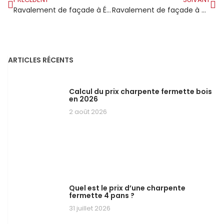
Ravalement de façade à Étampes : entre patrimoine architectural et exigences climatiques de la Beauce
Ravalement de façade à Gif-sur-Yvette : dans ce pôle scientifique les propriétaires n’improvisent pas
ARTICLES RÉCENTS
Calcul du prix charpente fermette bois
en 2026
2 août 2026
Quel est le prix d’une charpente
fermette 4 pans ?
31 juillet 2026