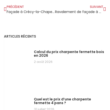
PRÉCÉDENT
SUIVANT
Façade à Crécy-la-Chapelle : ravalement dans un village classé où l’entretien du bâti répond à des règles exigeantes
Ravalement de façade à Croissy-Beaubourg : entretien soigné dans une commune calme où la qualité de vie prime
ARTICLES RÉCENTS
Calcul du prix charpente fermette bois
en 2026
2 août 2026
Quel est le prix d’une charpente
fermette 4 pans ?
31 juillet 2026