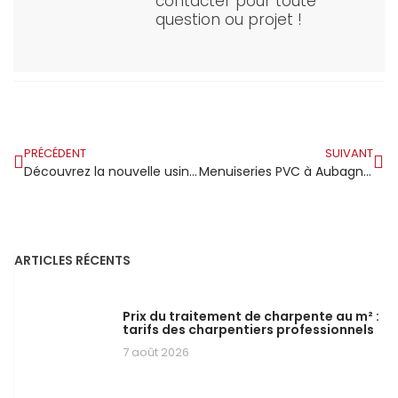
contacter pour toute
question ou projet !
PRÉCÉDENT
SUIVANT
Découvrez la nouvelle usine de fabrication de charpente en bois qui voit le jour en Maine-et-Loire
Menuiseries PVC à Aubagne : allier performance, prix et esthétique
ARTICLES RÉCENTS
Prix du traitement de charpente au m² :
tarifs des charpentiers professionnels
7 août 2026